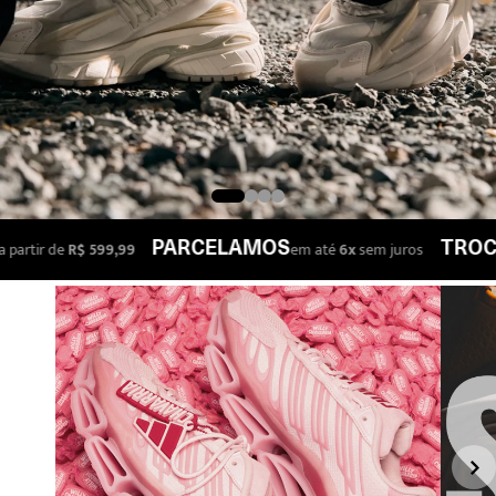
de
R$ 599,99
em até
6x
sem juros
PARCELAMOS
TROCA FAC