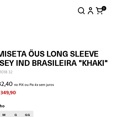
0
MISETA ÖUS LONG SLEEVE
SEY IND BRASILEIRA "KHAKI"
1018 32
32,40
no PIX ou Pix 4x sem juros
 349,90
ho
M
G
GG