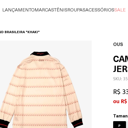
LANÇAMENTO
MARCAS
TÊNIS
ROUPAS
ACESSÓRIOS
SALE
D BRASILEIRA "KHAKI"
OUS
CA
JER
SKU: 35
R$ 3
R$
Taman
P