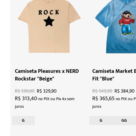
Camiseta Pleasures x NERD
Camiseta Market 
Rockstar "Beige"
Fit "Blue"
R$ 599,90
R$ 329,90
R$ 549,90
R$ 384,90
R$ 313,40
R$ 365,65
no PIX ou Pix 4x sem
no PIX ou P
juros
juros
G
G
GG