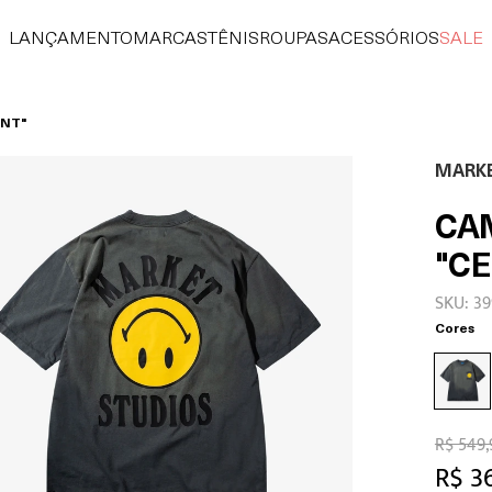
LANÇAMENTO
MARCAS
TÊNIS
ROUPAS
ACESSÓRIOS
SALE
ENT"
MARK
CA
"C
SKU: 3
Cores
R$ 549,
R$ 3