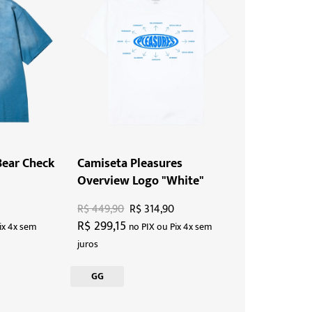
Bear Check
Camiseta Pleasures
Overview Logo "White"
R$ 449,90
R$ 314,90
R$ 299,15
ix 4x sem
no PIX ou Pix 4x sem
juros
GG