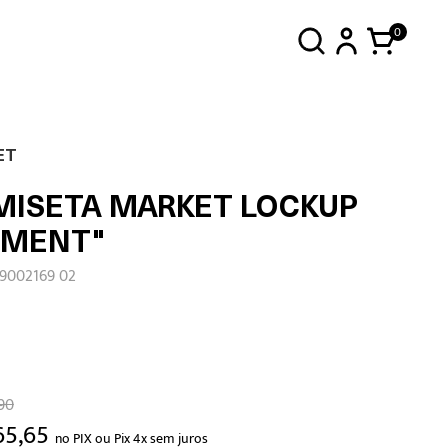
0
ET
MISETA MARKET LOCKUP
EMENT"
99002169 02
90
65,65
no PIX ou Pix 4x sem juros