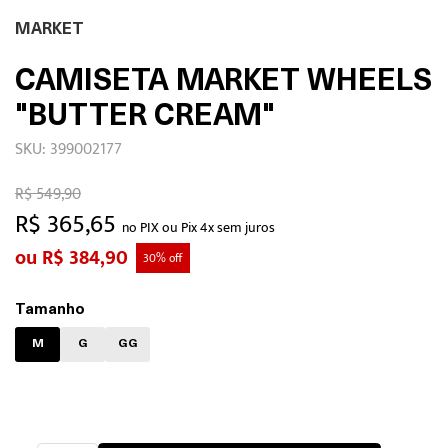
MARKET
CAMISETA MARKET WHEELS
"BUTTER CREAM"
SKU: 399002177
R$ 549,90
R$ 365,65
no PIX ou Pix 4x sem juros
R$ 384,90
30% off
Tamanho
M
G
GG