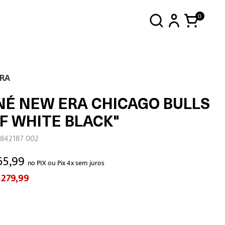
0
RA
NÉ NEW ERA CHICAGO BULLS
F WHITE BLACK"
0842187 002
65,99
no PIX ou Pix 4x sem juros
 279,99