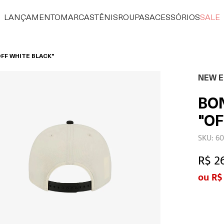
LANÇAMENTO
MARCAS
TÊNIS
ROUPAS
ACESSÓRIOS
SALE
FF WHITE BLACK"
NEW E
BO
"OF
SKU: 6
R$ 2
R$