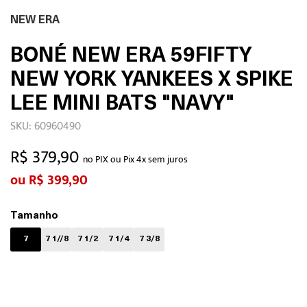
NEW ERA
BONÉ NEW ERA 59FIFTY
NEW YORK YANKEES X SPIKE
LEE MINI BATS "NAVY"
SKU: 60960490
R$ 379,90
no PIX ou Pix 4x sem juros
R$ 399,90
Tamanho
7
7 1//8
7 1/2
7 1/4
7 3/8