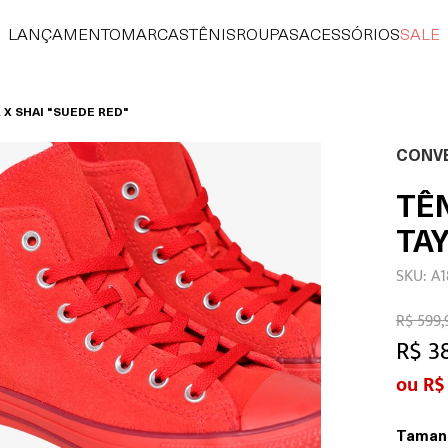
LANÇAMENTO
MARCAS
TÊNIS
ROUPAS
ACESSÓRIOS
SALE
X SHAI "SUEDE RED"
CONV
TÊ
TAY
SKU: A
R$ 599,
R$ 3
R$
Taman