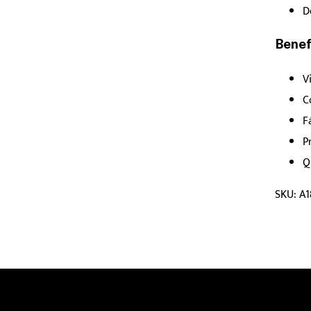
D
Benef
V
C
F
P
Q
SKU: A