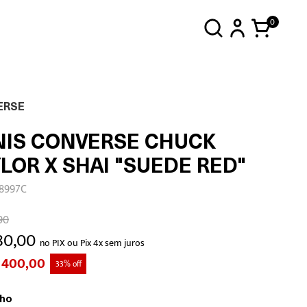
0
ERSE
NIS CONVERSE CHUCK
LOR X SHAI "SUEDE RED"
18997C
90
80,00
no PIX ou Pix 4x sem juros
 400,00
33% off
ho