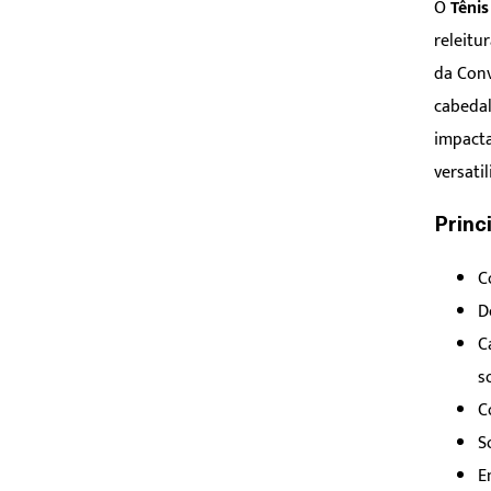
O
Tênis
releitu
da Conv
cabedal
impacta
versatil
Princ
C
D
C
s
C
S
E