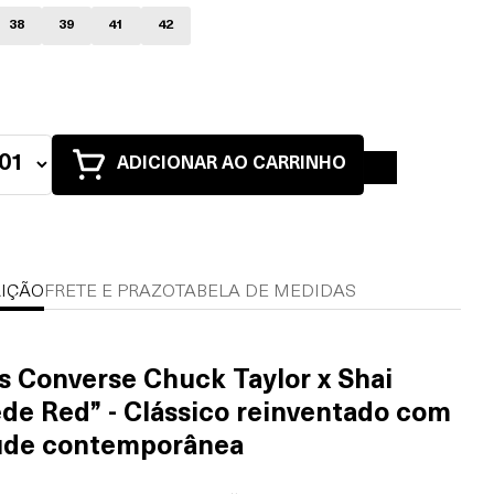
38
39
41
42
ADICIONAR AO CARRINHO
IÇÃO
FRETE E PRAZO
TABELA DE MEDIDAS
s Converse Chuck Taylor x Shai
de Red” - Clássico reinventado com
ude contemporânea