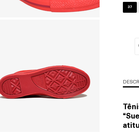
37
DESCR
Têni
“Sue
atit