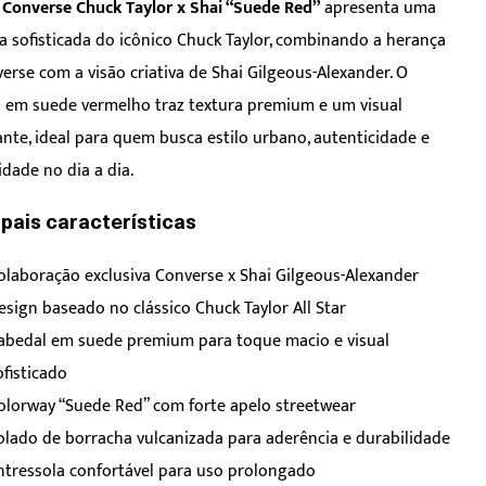
 Converse Chuck Taylor x Shai “Suede Red”
apresenta uma
ra sofisticada do icônico Chuck Taylor, combinando a herança
erse com a visão criativa de Shai Gilgeous-Alexander. O
 em suede vermelho traz textura premium e um visual
nte, ideal para quem busca estilo urbano, autenticidade e
idade no dia a dia.
ipais características
olaboração exclusiva Converse x Shai Gilgeous-Alexander
esign baseado no clássico Chuck Taylor All Star
abedal em suede premium para toque macio e visual
ofisticado
olorway “Suede Red” com forte apelo streetwear
olado de borracha vulcanizada para aderência e durabilidade
ntressola confortável para uso prolongado