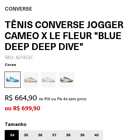
CONVERSE
TÊNIS CONVERSE JOGGER
CAMEO X LE FLEUR "BLUE
DEEP DEEP DIVE"
SKU: A21432C
Cores
R$ 664,90
no PIX ou Pix 4x sem juros
R$ 699,90
Tamanho
34
35
36
37
38
39
43