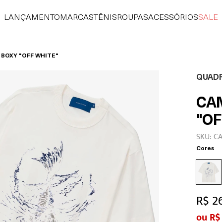
LANÇAMENTO
MARCAS
TÊNIS
ROUPAS
ACESSÓRIOS
SALE
BOXY "OFF WHITE"
QUAD
CA
"OF
SKU: CA
Cores
R$ 2
R$