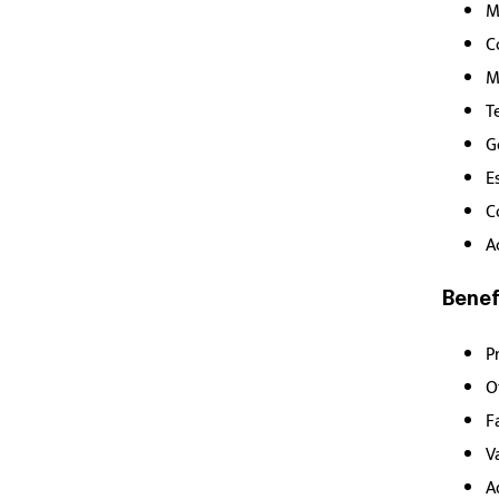
M
C
M
T
G
E
C
A
Benef
P
O
F
V
A