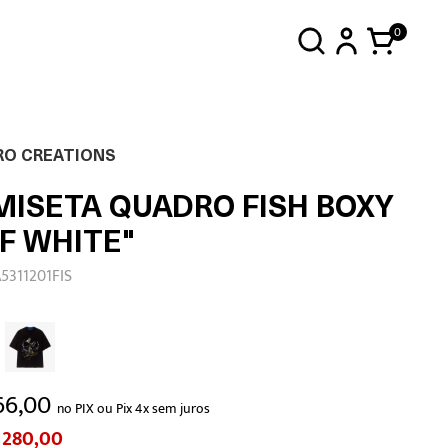
0
RO CREATIONS
MISETA QUADRO FISH BOXY
F WHITE"
5311201FIS
66,00
no PIX ou Pix 4x sem juros
 280,00