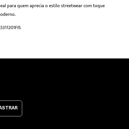
deal para quem aprecia o estilo streetwear com toque
oderno.
5311201FIS
ASTRAR