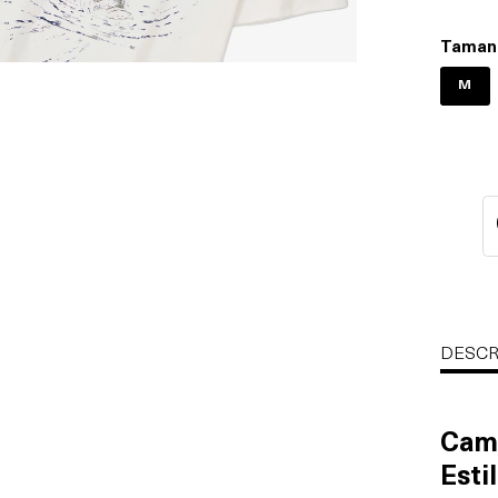
Taman
M
DESCR
Cami
Esti