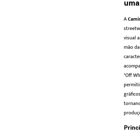
uma 
A
Camis
street
visual 
mão da 
caracte
acompan
"Off Wh
permiti
gráfico
tornand
produçõ
Princ