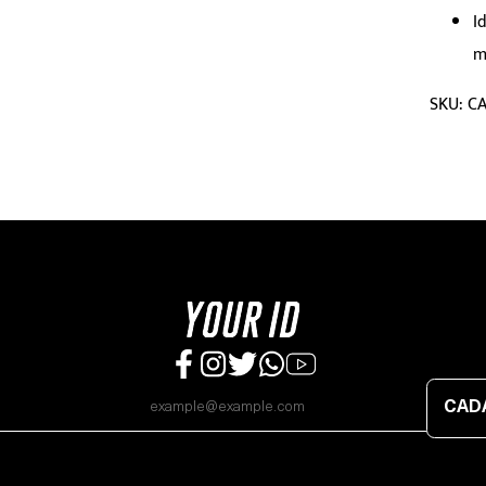
I
m
SKU: CA
CAD