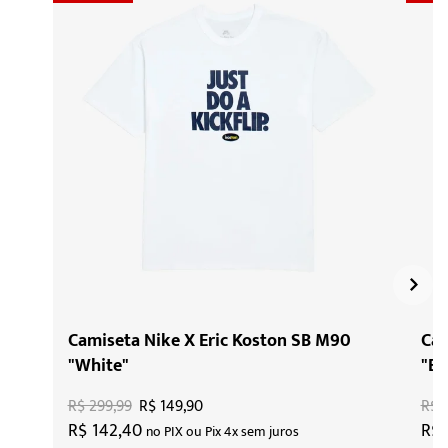
Camiseta Nike X Eric Koston SB M90
Cam
"White"
"Bl
R$ 299,99
R$ 149,90
R$ 
R$ 142,40
R$ 
no PIX ou Pix 4x sem juros