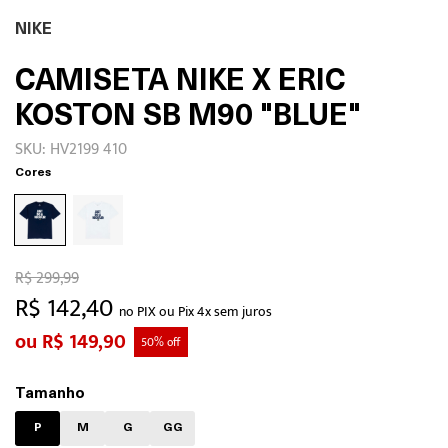
NIKE
CAMISETA NIKE X ERIC
KOSTON SB M90 "BLUE"
SKU: HV2199 410
Cores
R$ 299,99
R$ 142,40
no PIX ou Pix 4x sem juros
R$ 149,90
50% off
Tamanho
P
M
G
GG