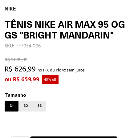
NIKE
TÊNIS NIKE AIR MAX 95 OG
GS "BRIGHT MANDARIN"
SKU: HF7054 006
R$ 1.099,99
R$ 626,99
no PIX ou Pix 4x sem juros
R$ 659,99
40% off
Tamanho
31
32
33