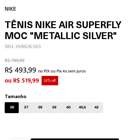
NIKE
TÊNIS NIKE AIR SUPERFLY
MOC "METALLIC SILVER"
SKU: HV8628 003
R$ 799,99
R$ 493,99
no PIX ou Pix 4x sem juros
R$ 519,99
35% off
Tamanho
36
37
38
39
40
40,5
42