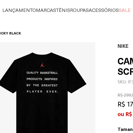
LANÇAMENTO
MARCAS
TÊNIS
ROUPAS
ACESSÓRIOS
SALE
BOXY BLACK
NIKE
CA
SCR
SKU: IF
R$ 299,
R$ 1
R$
Taman