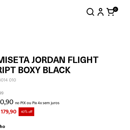
0
MISETA JORDAN FLIGHT
IPT BOXY BLACK
3014 010
99
70,90
no PIX ou Pix 4x sem juros
 179,90
40% off
ho