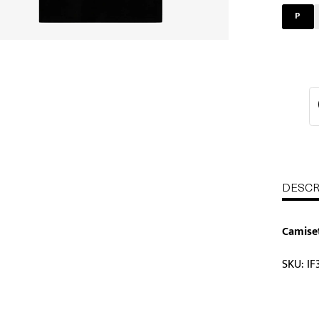
P
DESCR
Camiset
SKU: IF