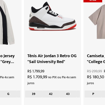
o Jersey
Tênis Air Jordan 3 Retro OG
Camiseta 
 "Grey
"Sail University Red"
"College 
R$ 1.799,99
R$ 299,99
R$ 1.709,99
R$ 180,5
 Pix 4x sem
no PIX ou Pix 4x sem
juros
juros
G
GG
39
42
43
44
P