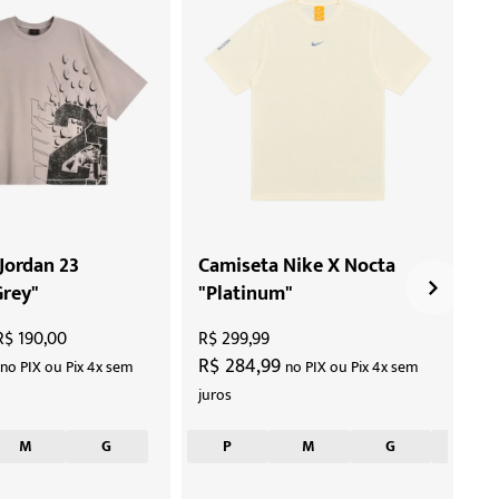
Jordan 23
Camiseta Nike X Nocta
B
Grey"
"Platinum"
Fl
R$ 190,00
R$ 299,99
R$
0
R$ 284,99
R
no PIX ou Pix 4x sem
no PIX ou Pix 4x sem
juros
ju
M
G
P
M
G
GG