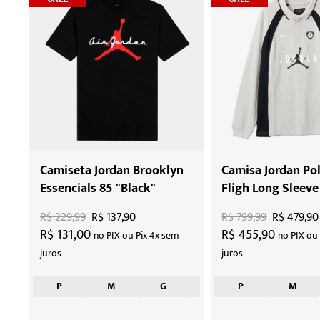
Camiseta Jordan Brooklyn
Camisa Jordan Pol
Essencials 85 "Black"
Fligh Long Sleeve
Black"
R$ 229,99
R$ 137,90
R$ 799,99
R$ 479,90
R$ 131,00
R$ 455,90
no PIX ou Pix 4x sem
no PIX ou
juros
juros
P
M
G
GG
P
M