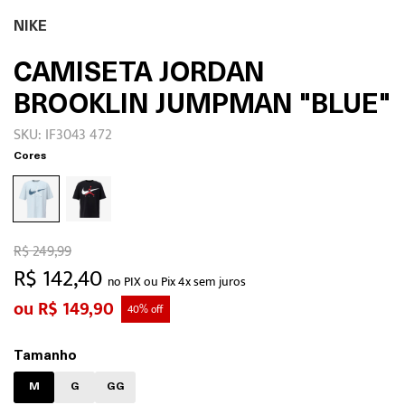
NIKE
CAMISETA JORDAN
BROOKLIN JUMPMAN "BLUE"
SKU: IF3043 472
Cores
R$ 249,99
R$ 142,40
no PIX ou Pix 4x sem juros
R$ 149,90
40% off
Tamanho
M
G
GG