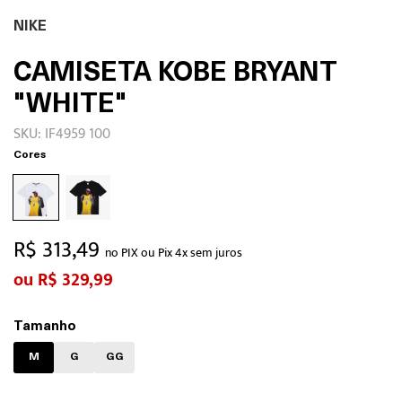
NIKE
CAMISETA KOBE BRYANT
"WHITE"
SKU: IF4959 100
Cores
R$ 313,49
no PIX ou Pix 4x sem juros
R$ 329,99
Tamanho
M
G
GG