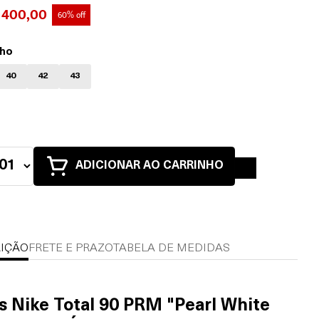
 400,00
60% off
ho
40
42
43
ADICIONAR AO CARRINHO
IÇÃO
FRETE E PRAZO
TABELA DE MEDIDAS
s Nike Total 90 PRM "Pearl White