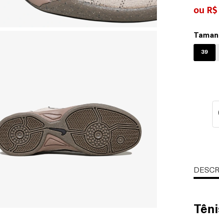
R$
Taman
39
DESCR
Têni