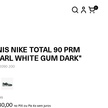
0
IS NIKE TOTAL 90 PRM
EARL WHITE GUM DARK"
H2090 200
99
80,00
no PIX ou Pix 4x sem juros