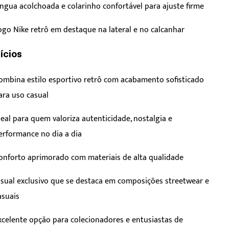
íngua acolchoada e colarinho confortável para ajuste firme
ogo Nike retrô em destaque na lateral e no calcanhar
ícios
ombina estilo esportivo retrô com acabamento sofisticado
ara uso casual
deal para quem valoriza autenticidade, nostalgia e
erformance no dia a dia
onforto aprimorado com materiais de alta qualidade
isual exclusivo que se destaca em composições streetwear e
asuais
xcelente opção para colecionadores e entusiastas de