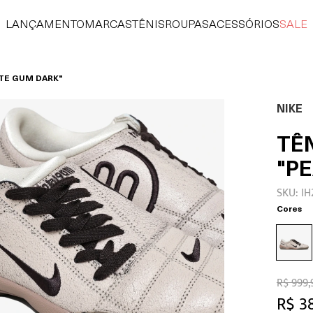
LANÇAMENTO
MARCAS
TÊNIS
ROUPAS
ACESSÓRIOS
SALE
ITE GUM DARK"
NIKE
TÊN
"P
SKU: I
Cores
R$ 999,
R$ 3