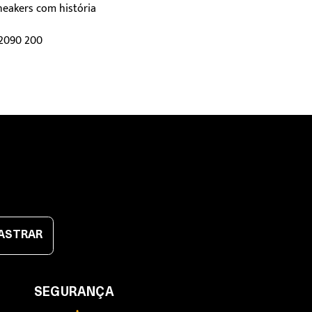
neakers com história
H2090 200
ASTRAR
SEGURANÇA