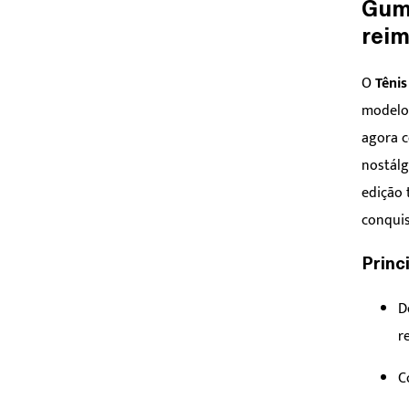
Gum 
reim
O
Tênis
modelos
agora 
nostálg
edição 
conquis
Princ
D
r
C