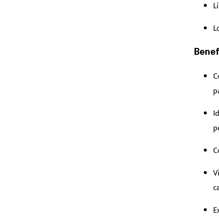
L
L
Benef
C
p
I
p
C
V
c
E