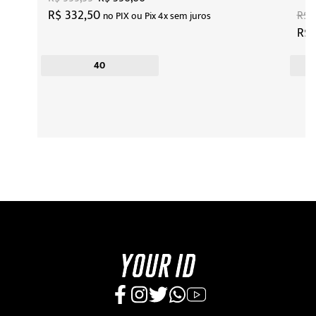
R$ 332,50
R$ 2
no PIX ou Pix 4x sem juros
R$ 
40