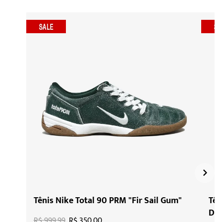
Tênis Nike Total 90 PRM "Fir Sail Gum"
Tên
Dar
R$ 999,99
R$ 350,00