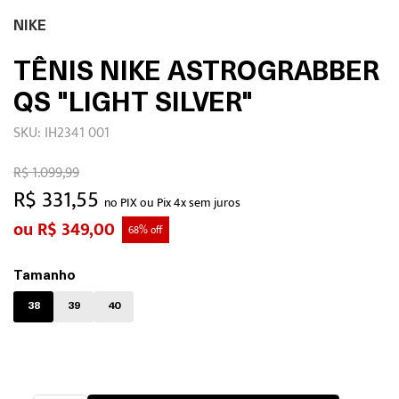
NIKE
TÊNIS NIKE ASTROGRABBER
QS "LIGHT SILVER"
SKU: IH2341 001
R$ 1.099,99
R$ 331,55
no PIX ou Pix 4x sem juros
R$ 349,00
68% off
Tamanho
38
39
40