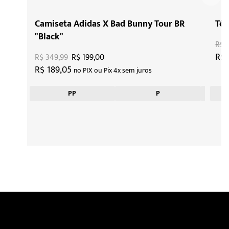
Camiseta Adidas X Bad Bunny Tour BR
Tên
"Black"
R$ 
R$ 
R$ 349,99
R$ 199,00
R$ 189,05
no PIX ou Pix 4x sem juros
PP
P