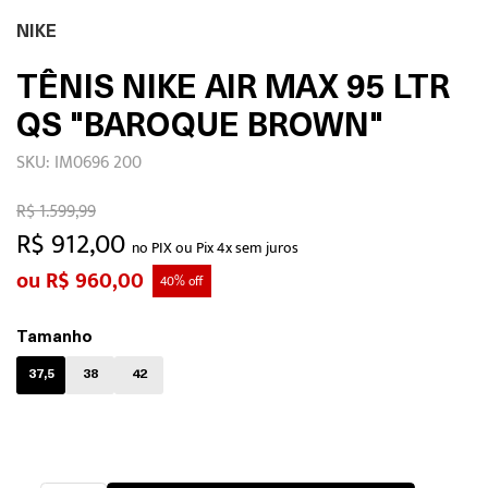
NIKE
TÊNIS NIKE AIR MAX 95 LTR
QS "BAROQUE BROWN"
SKU: IM0696 200
R$ 1.599,99
R$ 912,00
no PIX ou Pix 4x sem juros
R$ 960,00
40% off
Tamanho
37,5
38
42