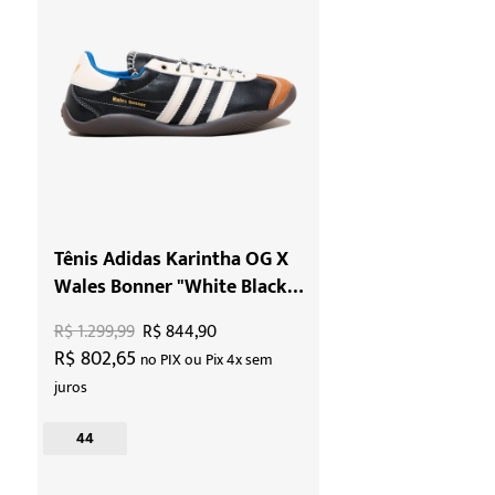
Tênis Adidas Karintha OG X
Wales Bonner "White Black
Lush"
R$ 1.299,99
R$ 844,90
R$ 802,65
no PIX ou Pix 4x sem
juros
44