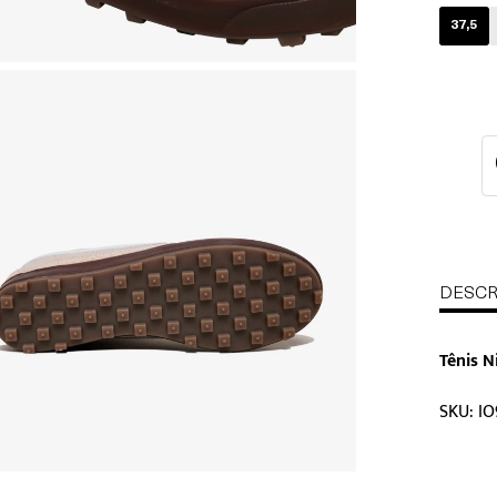
37,5
DESCR
Tênis N
SKU: IO