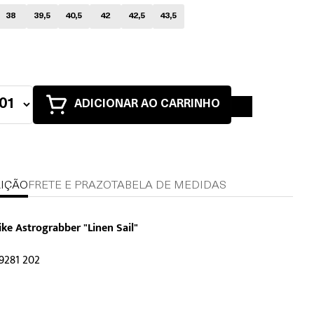
38
39,5
40,5
42
42,5
43,5
ADICIONAR AO CARRINHO
IÇÃO
FRETE E PRAZO
TABELA DE MEDIDAS
ike Astrograbber "Linen Sail"
9281 202