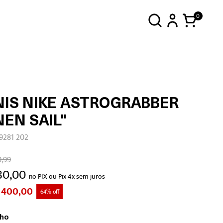
0
NIS NIKE ASTROGRABBER
NEN SAIL"
9281 202
9,99
80,00
no PIX ou Pix 4x sem juros
 400,00
64% off
ho