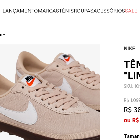
LANÇAMENTO
MARCAS
TÊNIS
ROUPAS
ACESSÓRIOS
SALE
IL"
NIKE
TÊ
"LI
SKU: IO
R$ 1.09
R$ 3
R$
Taman