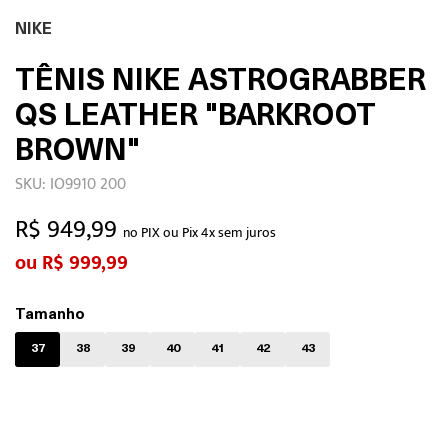
NIKE
TÊNIS NIKE ASTROGRABBER
QS LEATHER "BARKROOT
BROWN"
SKU: IO9910 200
R$ 949,99
no PIX ou Pix 4x sem juros
R$ 999,99
Tamanho
37
38
39
40
41
42
43