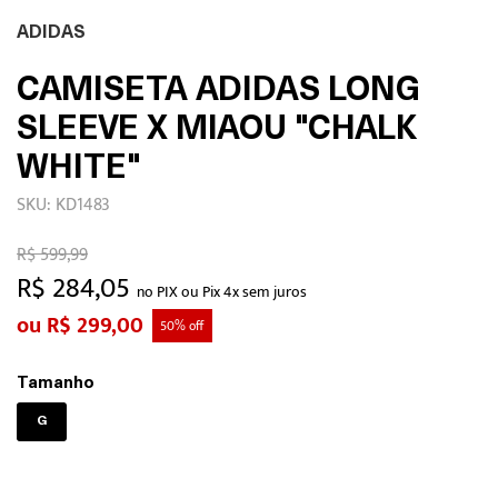
ADIDAS
CAMISETA ADIDAS LONG
SLEEVE X MIAOU "CHALK
WHITE"
SKU: KD1483
R$ 599,99
R$ 284,05
no PIX ou Pix 4x sem juros
R$ 299,00
50% off
Tamanho
G