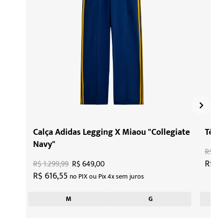
Calça Adidas Legging X Miaou "Collegiate
Tên
Navy"
R$ 
R$ 
R$ 1.299,99
R$ 649,00
R$ 616,55
no PIX ou Pix 4x sem juros
M
G