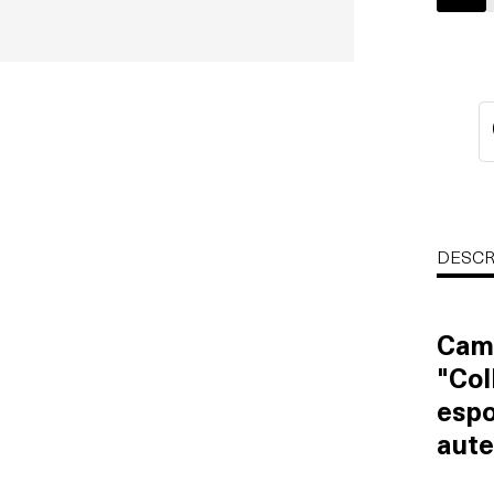
DESCR
Cami
"Col
espo
aute