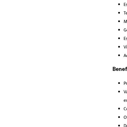
E
T
M
G
E
V
A
Benef
P
V
e
C
O
D