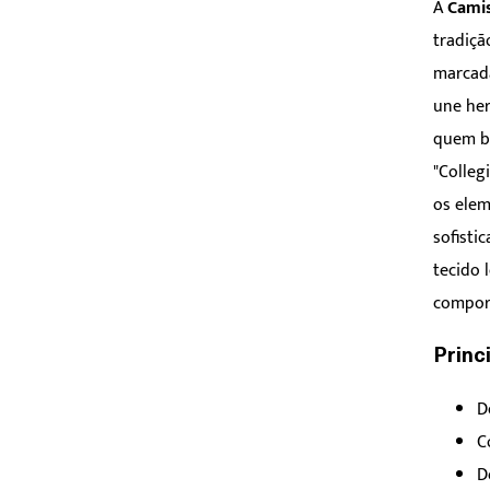
A
Camis
tradiçã
marcada
une her
quem bu
"Colleg
os elem
sofisti
tecido 
compor 
Princ
D
C
D