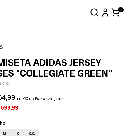
0
S
MISETA ADIDAS JERSEY
SES "COLLEGIATE GREEN"
E0087
64,99
no PIX ou Pix 4x sem juros
 699,99
ho
M
G
GG