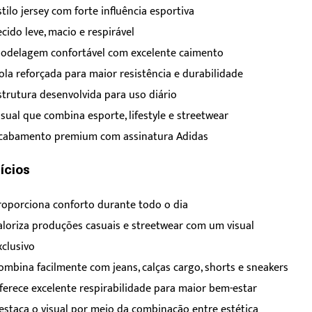
stilo jersey com forte influência esportiva
ecido leve, macio e respirável
odelagem confortável com excelente caimento
ola reforçada para maior resistência e durabilidade
strutura desenvolvida para uso diário
isual que combina esporte, lifestyle e streetwear
cabamento premium com assinatura Adidas
ícios
roporciona conforto durante todo o dia
aloriza produções casuais e streetwear com um visual
xclusivo
ombina facilmente com jeans, calças cargo, shorts e sneakers
ferece excelente respirabilidade para maior bem-estar
estaca o visual por meio da combinação entre estética