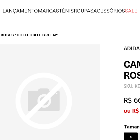
LANÇAMENTO
MARCAS
TÊNIS
ROUPAS
ACESSÓRIOS
SALE
 ROSES "COLLEGIATE GREEN"
ADIDA
CA
RO
SKU: K
R$ 6
R$
Taman
P