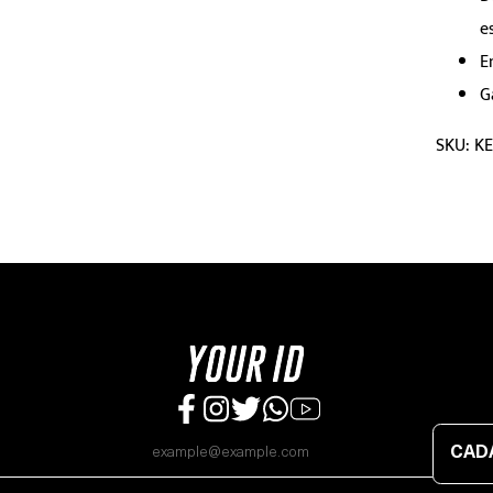
e
E
G
SKU: K
CAD