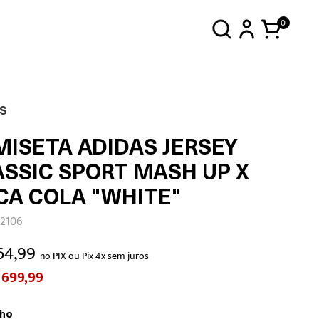
0
S
MISETA ADIDAS JERSEY
ASSIC SPORT MASH UP X
CA COLA "WHITE"
Y2106
64,99
no PIX ou Pix 4x sem juros
 699,99
ho