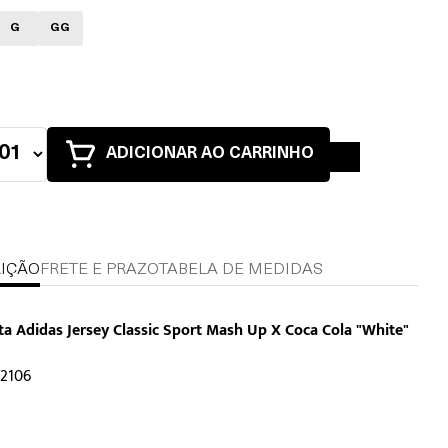
G
GG
ADICIONAR AO CARRINHO
IÇÃO
FRETE E PRAZO
TABELA DE MEDIDAS
a Adidas Jersey Classic Sport Mash Up X Coca Cola "White"
Y2106