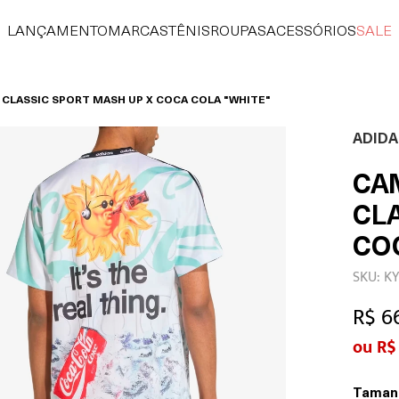
LANÇAMENTO
MARCAS
TÊNIS
ROUPAS
ACESSÓRIOS
SALE
 CLASSIC SPORT MASH UP X COCA COLA "WHITE"
ADIDA
CA
CL
CO
SKU: K
R$ 6
R$
Taman