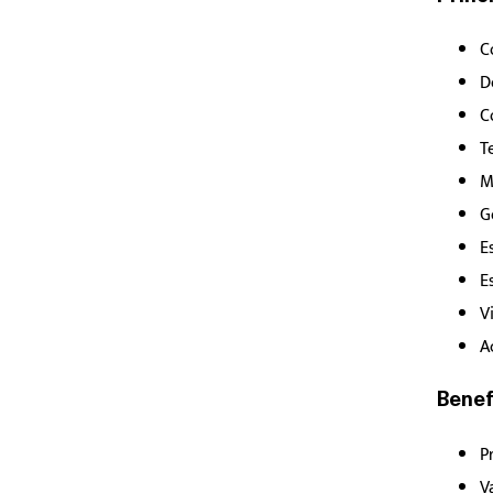
C
D
C
T
M
G
E
E
V
A
Benef
P
V