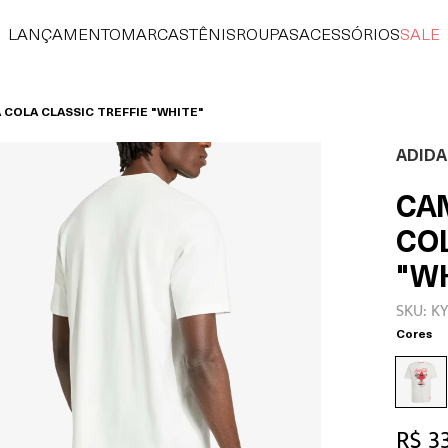
LANÇAMENTO
MARCAS
TÊNIS
ROUPAS
ACESSÓRIOS
SALE
 COLA CLASSIC TREFFIE "WHITE"
ADIDA
CA
COL
"W
SKU: K
Cores
R$ 3