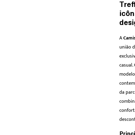
Tref
icôn
desi
A
Camise
união 
exclusi
casual.
modelo 
contemp
da parc
combin
confort
descont
Princ