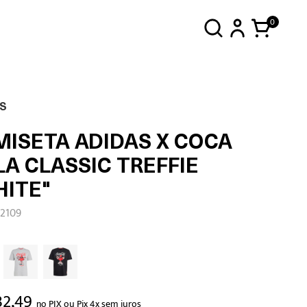
0
S
MISETA ADIDAS X COCA
A CLASSIC TREFFIE
HITE"
Y2109
32,49
no PIX ou Pix 4x sem juros