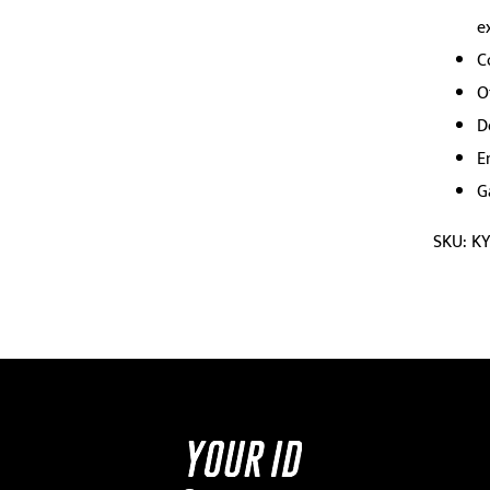
e
C
O
D
E
G
SKU: K