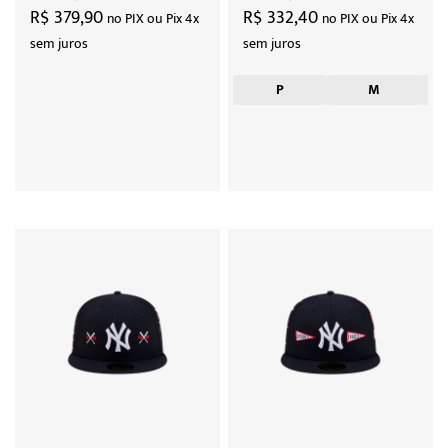
Hajime Sorayama "Off
MLB "Dark Brown"
R$ 379,90
R$ 332,40
no PIX ou Pix 4x
no PIX ou Pix 4x
White"
sem juros
sem juros
P
M