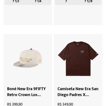
7 1/2
7 1/4
7 3/4
7
7 3/8
7 1//8
8
Boné New Era 9FIFTY
Camiseta New Era San
Retro Crown Los
Diego Padres X
Angeles Dodgers X
Hajime Sorayama X
R$ 399,90
R$ 349,90