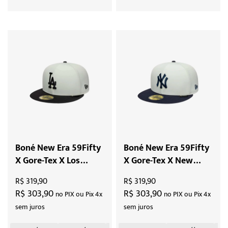
Boné New Era 59Fifty
Boné New Era 59Fifty
X Gore-Tex X Los
X Gore-Tex X New
Angeles Dodgers "Off
York Yankees "Off
R$ 319,90
R$ 319,90
White"
White"
R$ 303,90
R$ 303,90
no PIX ou Pix 4x
no PIX ou Pix 4x
sem juros
sem juros