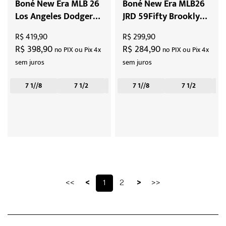
Boné New Era MLB 26
Boné New Era MLB26
Los Angeles Dodgers
JRD 59Fifty Brooklyn
Jack Robson Day
Dodgers Jackie
R$ 419,90
R$ 299,90
"Blue"
Robson Day "Blue"
R$ 398,90
R$ 284,90
no PIX ou Pix 4x
no PIX ou Pix 4x
sem juros
sem juros
7 1//8
7 1/2
7 1/4
7 1//8
7 3/8
7 1/2
<<
<
1
2
>
>>