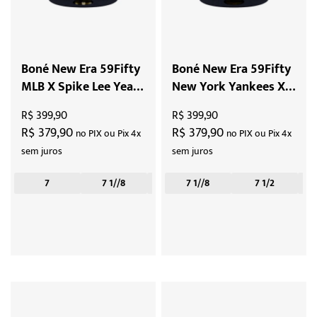
Boné New Era 59Fifty
Boné New Era 59Fifty
MLB X Spike Lee Years
New York Yankees X
Wool "Navy"
Spike Lee Gloves Cool
R$ 399,90
R$ 399,90
"Navy"
R$ 379,90
R$ 379,90
no PIX ou Pix 4x
no PIX ou Pix 4x
sem juros
sem juros
7
7 1//8
7 1/2
7 1//8
7 1/4
7 1/2
7 3