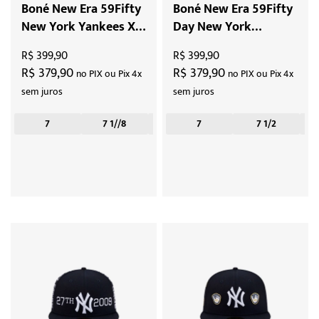
Boné New Era 59Fifty
Boné New Era 59Fifty
New York Yankees X
Day New York
Spike Lee Mini Bats
Yankees X Spike Lee
R$ 399,90
R$ 399,90
"Navy"
Pennants "Navy"
R$ 379,90
R$ 379,90
no PIX ou Pix 4x
no PIX ou Pix 4x
sem juros
sem juros
7
7 1//8
7 1/2
7
7 1/4
7 1/2
7 3