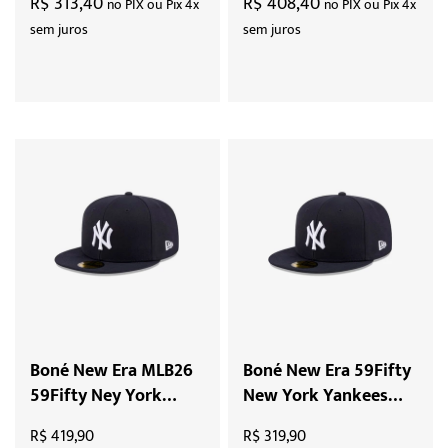
R$ 313,40
R$ 408,40
no PIX ou Pix 4x
no PIX ou Pix 4x
sem juros
sem juros
Boné New Era MLB26
Boné New Era 59Fifty
59Fifty Ney York
New York Yankees
Wankees "Navy"
"Navy"
R$ 419,90
R$ 319,90