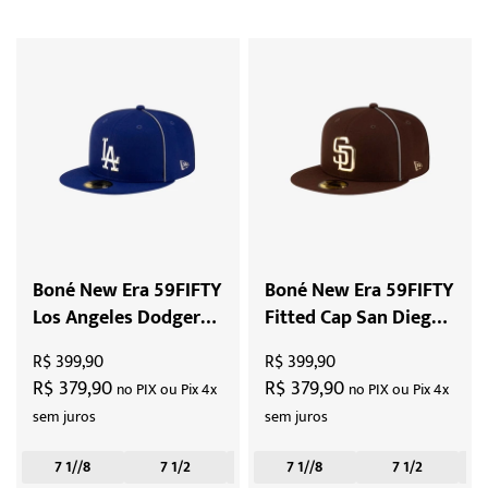
Boné New Era 59FIFTY
Boné New Era 59FIFTY
Los Angeles Dodgers
Fitted Cap San Diego
X Hajime Sorayama
Padres X Hajime
R$ 399,90
R$ 399,90
"Blue"
Sorayama X MLB
R$ 379,90
R$ 379,90
no PIX ou Pix 4x
no PIX ou Pix 4x
"Dark Brown"
sem juros
sem juros
7 1//8
7 1/2
7 3/8
7 1//8
7 5/8
7 1/2