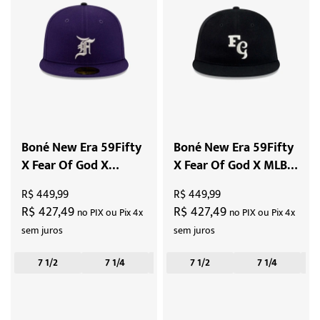
Boné New Era 59Fifty
Boné New Era 59Fifty
X Fear Of God X
X Fear Of God X MLB
Colorado Rockies
Chicago White Sox
R$ 449,99
R$ 449,99
"Purple"
"Black"
R$ 427,49
R$ 427,49
no PIX ou Pix 4x
no PIX ou Pix 4x
sem juros
sem juros
7 1/2
7 1/4
7 3/8
7 1/2
7 1/4