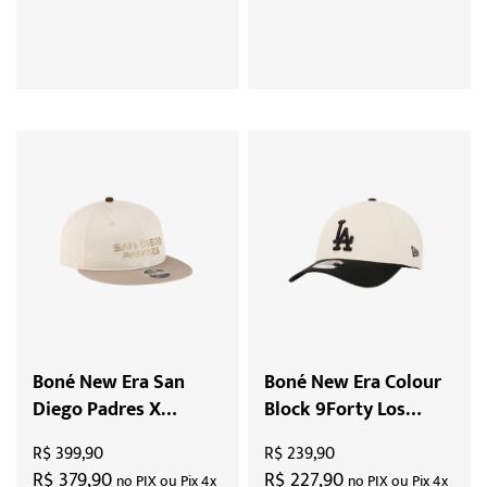
Boné New Era San
Boné New Era Colour
Diego Padres X
Block 9Forty Los
Hajime Sorayama X
Angeles Dodgers
R$ 399,90
R$ 239,90
MLB "Cream Retro
"Black Beige"
R$ 379,90
R$ 227,90
no PIX ou Pix 4x
no PIX ou Pix 4x