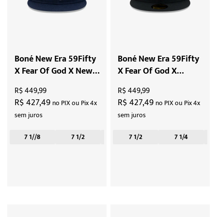
Boné New Era 59Fifty
Boné New Era 59Fifty
X Fear Of God X New
X Fear Of God X
York Yankees "Navy
Chicago White Sox
R$ 449,99
R$ 449,99
Retro Crown"
"Black"
R$ 427,49
R$ 427,49
no PIX ou Pix 4x
no PIX ou Pix 4x
sem juros
sem juros
7 1//8
7 1/2
7 1/4
7 1/2
7 3/8
7 1/4
7 5