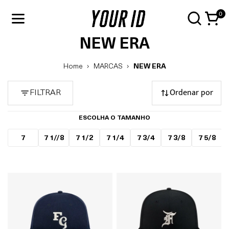
0
NEW ERA
Home
MARCAS
NEW ERA
Ordenar por
FILTRAR
ESCOLHA O TAMANHO
7
7 1//8
7 1/2
7 1/4
7 3/4
7 3/8
7 5/8