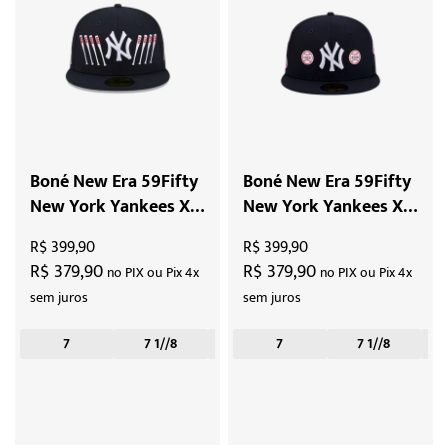
Boné New Era 59Fifty
Boné New Era 59Fifty
New York Yankees X
New York Yankees X
Spike Lee Bats "Navy"
Spike Lee Baseballs
R$ 399,90
R$ 399,90
"Navy"
R$ 379,90
R$ 379,90
no PIX ou Pix 4x
no PIX ou Pix 4x
sem juros
sem juros
7
7 1//8
7 1/2
7
7 1/4
7 1//8
7 3