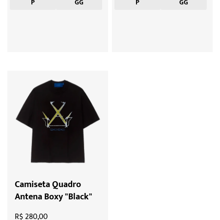
P
GG
P
GG
Camiseta Quadro
Antena Boxy "Black"
R$ 280,00