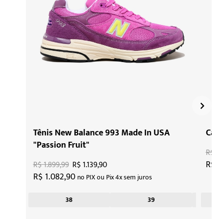
Tênis New Balance 993 Made In USA
Cam
"Passion Fruit"
R$ 
R$ 
R$ 1.899,99
R$ 1.139,90
R$ 1.082,90
no PIX ou Pix 4x sem juros
38
39