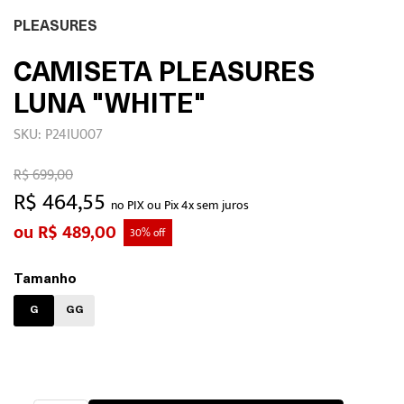
PLEASURES
CAMISETA PLEASURES
LUNA "WHITE"
SKU: P24IU007
R$ 699,00
R$ 464,55
no PIX ou Pix 4x sem juros
R$ 489,00
30% off
Tamanho
G
GG