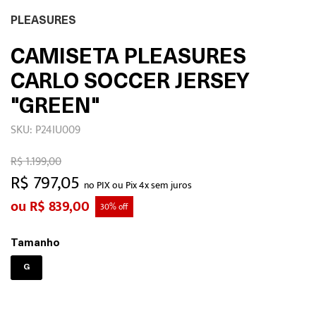
PLEASURES
CAMISETA PLEASURES
CARLO SOCCER JERSEY
"GREEN"
SKU: P24IU009
R$ 1.199,00
R$ 797,05
no PIX ou Pix 4x sem juros
R$ 839,00
30% off
Tamanho
G