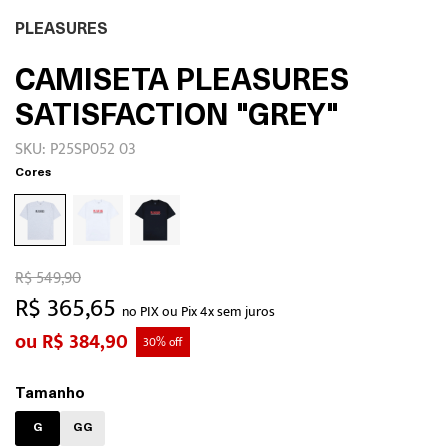
PLEASURES
CAMISETA PLEASURES
SATISFACTION "GREY"
SKU: P25SP052 03
Cores
R$ 549,90
R$ 365,65
no PIX ou Pix 4x sem juros
R$ 384,90
30% off
Tamanho
G
GG