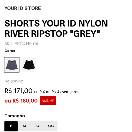
YOUR ID STORE
SHORTS YOUR ID NYLON
RIVER RIPSTOP "GREY"
SKU: YID24NR 04
Cores
R$ 279,90
R$ 171,00
no PIX ou Pix 4x sem juros
R$ 180,00
36% off
Tamanho
P
M
G
GG