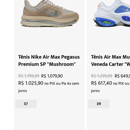
Tênis Nike Air Max Pegasus
Tênis Air Max Mu
Premium SP "Mushroom"
Veneda Carter "
Blue"
R$ 1.799,99
R$ 1.079,90
R$ 1.299,99
R$ 649,
R$ 1.025,90
R$ 617,40
no PIX ou Pix 4x sem
no PIX ou
juros
juros
37
39