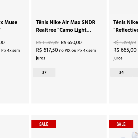
ax Muse
Tênis Nike Air Max SNDR
Tênis Nik
"
Realtree "Camo Light
"Reflectiv
Orewood Brown"
00
R$ 1.599,99
R$ 650,00
R$ 1.399,99
R$ 617,50
R$ 665,00
 Pix 4x sem
no PIX ou Pix 4x sem
juros
juros
37
34