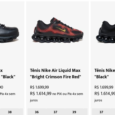
ax
Tênis Nike Air Liquid Max
Tênis Nike
"Black"
"Bright Crimson Fire Red"
"Black"
90
R$ 1.699,99
R$ 1.699,99
R$ 1.614,99
R$ 1.614,9
Pix 4x sem
no PIX ou Pix 4x sem
juros
juros
38
41
36
37
39
41
37
42