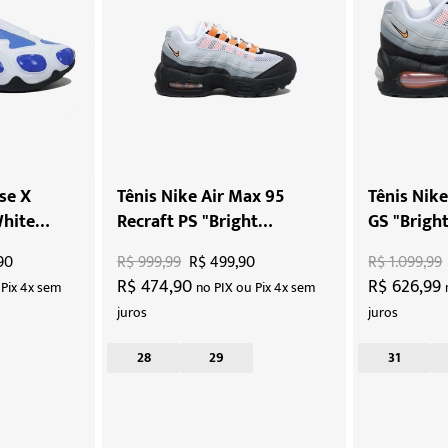
se X
Tênis Nike Air Max 95
Tênis Nik
White
Recraft PS "Bright
GS "Brigh
Mandarin"
90
R$ 999,99
R$ 499,90
R$ 1.099,99
R$ 474,90
R$ 626,99
 Pix 4x sem
no PIX ou Pix 4x sem
juros
juros
28
29
31