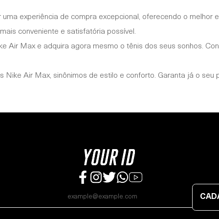
uma experiência de compra excepcional, oferecendo o melhor em
ais conveniente e satisfatória possível.
 Air Max e adquira agora mesmo o tênis dos seus sonhos. Confi
Nike Air Max, sinônimos de estilo e conforto. Garanta já o seu 
CAD