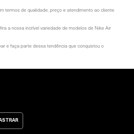
 termos de qualidade, preço e atendimento ao cliente.
ra a nossa incrível variedade de modelos de Nike Air
par e faça parte dessa tendência que conquistou o
ASTRAR