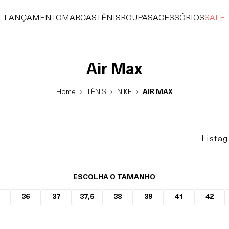
LANÇAMENTO
MARCAS
TÊNIS
ROUPAS
ACESSÓRIOS
SALE
Air Max
Home
TÊNIS
NIKE
AIR MAX
Lista
ESCOLHA O TAMANHO
36
37
37,5
38
39
41
42