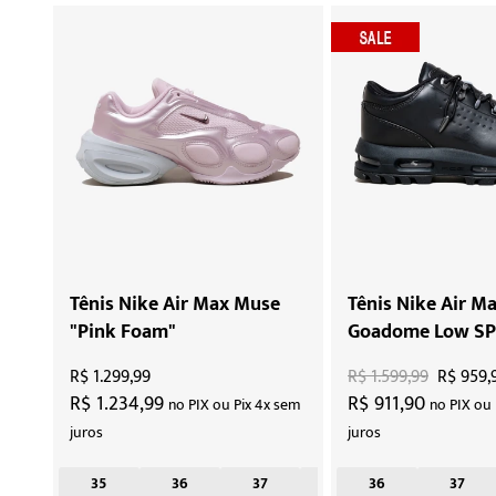
Tênis Nike Air Max Muse
Tênis Nike Air M
"Pink Foam"
Goadome Low SP 
R$ 1.299,99
R$ 1.599,99
R$ 959,
R$ 1.234,99
R$ 911,90
no PIX ou Pix 4x sem
no PIX ou 
juros
juros
35
36
37
38
36
37