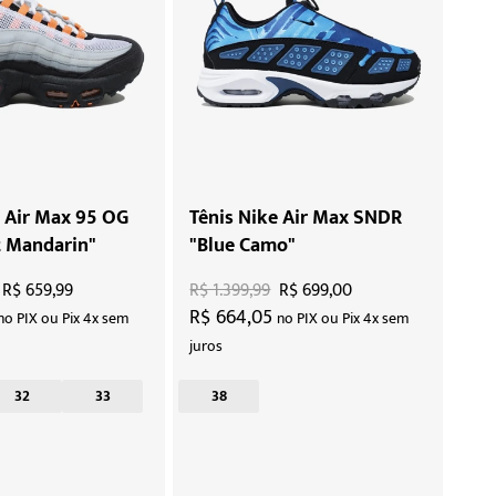
e Air Max 95 OG
Tênis Nike Air Max SNDR
t Mandarin"
"Blue Camo"
R$ 659,99
R$ 1.399,99
R$ 699,00
R$ 664,05
no PIX ou Pix 4x sem
no PIX ou Pix 4x sem
juros
32
33
38