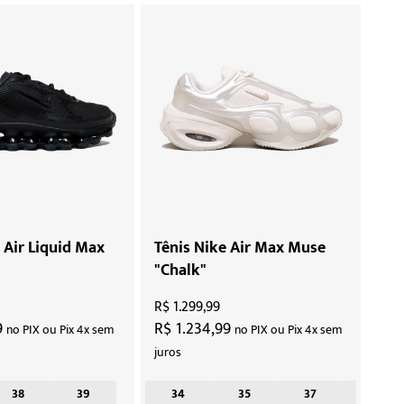
 Air Liquid Max
Tênis Nike Air Max Muse
"Chalk"
R$ 1.299,99
9
R$ 1.234,99
no PIX ou Pix 4x sem
no PIX ou Pix 4x sem
juros
38
43
39
34
35
37
38