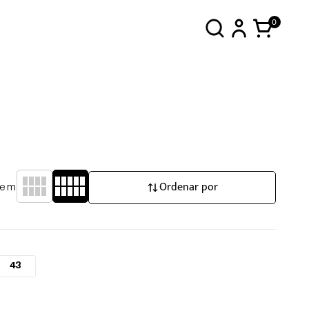
0
Ordenar por
gem
43