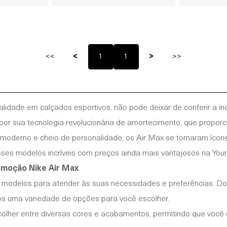
<<
<
1
1
>
>>
idade em calçados esportivos, não pode deixar de conferir a incr
r sua tecnologia revolucionária de amortecimento, que proporci
gn moderno e cheio de personalidade, os Air Max se tornaram íco
es modelos incríveis com preços ainda mais vantajosos na Your I
moção Nike Air Max
.
e modelos para atender às suas necessidades e preferências. Do
os uma variedade de opções para você escolher.
er entre diversas cores e acabamentos, permitindo que você enc