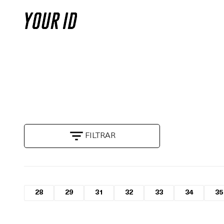
FILTRAR
28
29
31
32
33
34
35