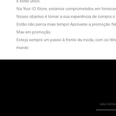
e estilo único.
Na Your ID Store, estamos comprometidos em fornecer 
Nosso objetivo é tornar a sua experiência de compra o m
Então não perca mais tempo! Aproveite a promoção Nike
Max em promoção.
Esteja sempre um passo à frente da moda, com os tênis 
mundo.