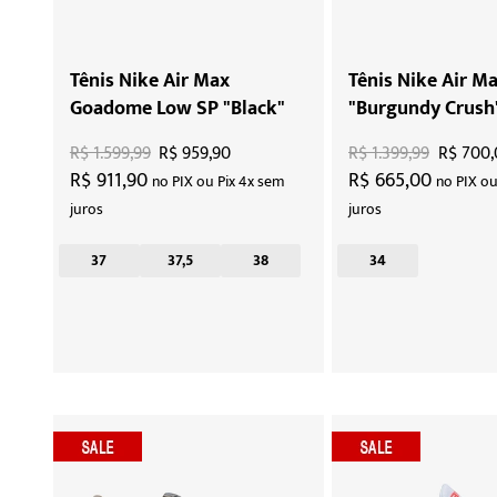
Tênis Nike Air Max
Tênis Nike Air M
Goadome Low SP "Black"
"Burgundy Crush
R$ 1.599,99
R$ 959,90
R$ 1.399,99
R$ 700,
R$ 911,90
R$ 665,00
no PIX ou Pix 4x sem
no PIX ou
juros
juros
37
37,5
38
34