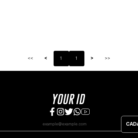
<<
<
1
1
>
>>
CAD