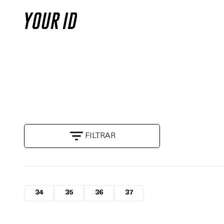
FILTRAR
34
35
36
37