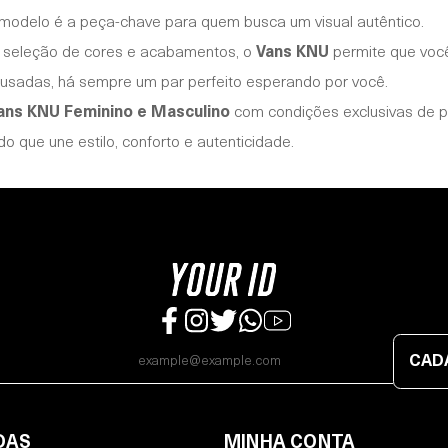
modelo é a peça-chave para quem busca um visual autêntico.
 seleção de cores e acabamentos, o
Vans KNU
permite que voc
usadas, há sempre um par perfeito esperando por você.
ans KNU Feminino e Masculino
com condições exclusivas de p
 que une estilo, conforto e autenticidade.
CAD
DAS
MINHA CONTA