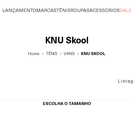
LANÇAMENTO
MARCAS
TÊNIS
ROUPAS
ACESSÓRIOS
SALE
KNU Skool
Home
TÊNIS
VANS
KNU SKOOL
Lista
ESCOLHA O TAMANHO