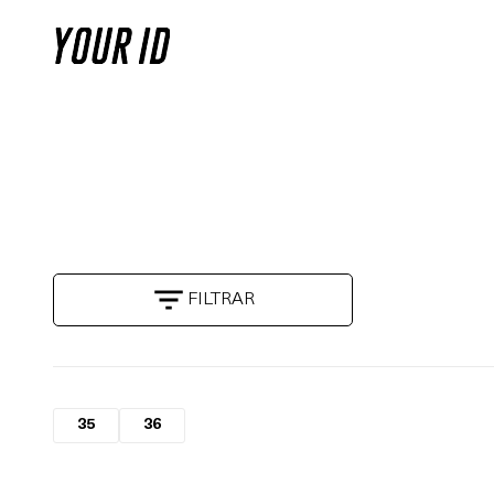
FILTRAR
35
36