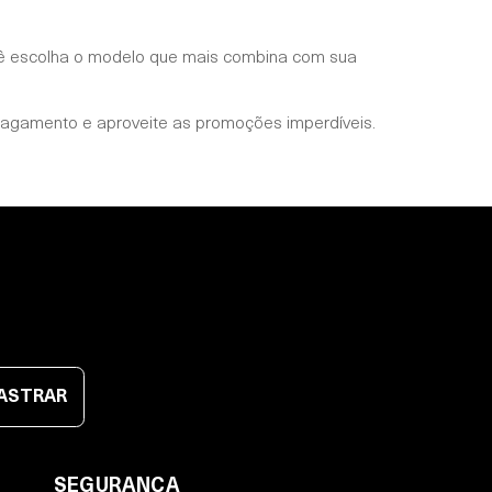
ê escolha o modelo que mais combina com sua
agamento e aproveite as promoções imperdíveis.
ASTRAR
SEGURANÇA