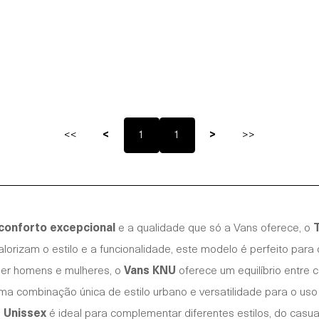
<<
<
1
1
>
>>
conforto excepcional
e a qualidade que só a Vans oferece, o
alorizam o estilo e a funcionalidade, este modelo é perfeito par
er homens e mulheres, o
Vans KNU
oferece um equilíbrio entre c
ma combinação única de estilo urbano e versatilidade para o uso 
 Unissex
é ideal para complementar diferentes estilos, do casu