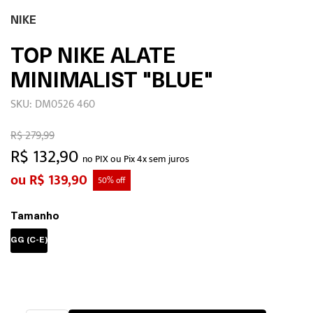
NIKE
TOP NIKE ALATE
MINIMALIST "BLUE"
SKU: DM0526 460
R$ 279,99
R$ 132,90
no PIX ou Pix 4x sem juros
R$ 139,90
50% off
Tamanho
GG (C-E)