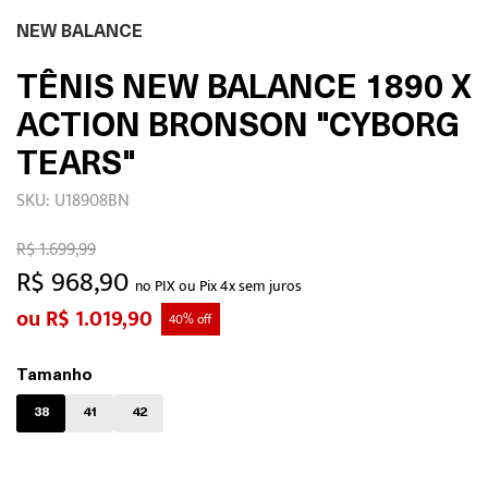
NEW BALANCE
TÊNIS NEW BALANCE 1890 X
ACTION BRONSON "CYBORG
TEARS"
SKU: U18908BN
R$ 1.699,99
R$ 968,90
no PIX ou Pix 4x sem juros
R$ 1.019,90
40% off
Tamanho
38
41
42