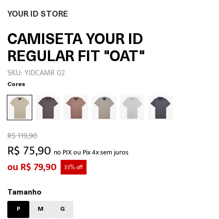
YOUR ID STORE
CAMISETA YOUR ID
REGULAR FIT "OAT"
SKU: YIDCAMR 02
Cores
R$ 119,90
R$ 75,90
no PIX ou Pix 4x sem juros
R$ 79,90
33% off
Tamanho
P
M
G