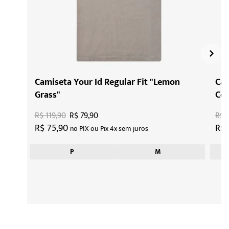
Camiseta Your Id Regular Fit "Lemon
Cam
Grass"
Coa
R$ 119,90
R$ 79,90
R$ 1
R$ 75,90
R$ 
no PIX ou Pix 4x sem juros
P
M